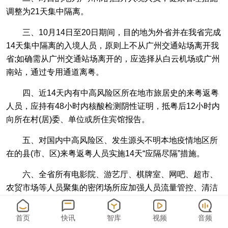
调整为21天集中隔离。
三、10月14日至20日期间，目的地为外省并在我省完成
14天集中隔离的入境人员，原则上不从广州交通站场离开我
省;如确需从广州交通站场离开的，应选择从白云机场或广州
南站，通过专用通道离粤。
四、近14天内有中高风险区所在地市旅居史的来粤返粤
人员，应持有48小时内核酸检测阴性证明，抵粤后12小时内
向所在村(居)委、单位或所住宾馆报告。
五、对国内中高风险区、发生源头不明本地疫情地区所
在的县(市、区)来粤返粤人员实施14天“应隔尽隔”措施。
六、全省所有电影院、游艺厅、棋牌室、网吧、超市、
农贸市场等人员聚集的密闭场所应加强人员流量管控、清洁
通风消毒。所有入场人员应主动配合落实测温扫码戴口罩等
健康管理措施。
首页
快讯
智库
视频
音频