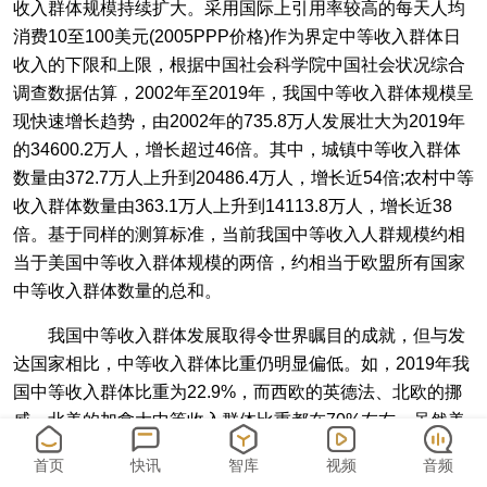
收入群体规模持续扩大。采用国际上引用率较高的每天人均
消费10至100美元(2005PPP价格)作为界定中等收入群体日
收入的下限和上限，根据中国社会科学院中国社会状况综合
调查数据估算，2002年至2019年，我国中等收入群体规模呈
现快速增长趋势，由2002年的735.8万人发展壮大为2019年
的34600.2万人，增长超过46倍。其中，城镇中等收入群体
数量由372.7万人上升到20486.4万人，增长近54倍;农村中等
收入群体数量由363.1万人上升到14113.8万人，增长近38
倍。基于同样的测算标准，当前我国中等收入人群规模约相
当于美国中等收入群体规模的两倍，约相当于欧盟所有国家
中等收入群体数量的总和。
我国中等收入群体发展取得令世界瞩目的成就，但与发
达国家相比，中等收入群体比重仍明显偏低。如，2019年我
国中等收入群体比重为22.9%，而西欧的英德法、北欧的挪
威、北美的加拿大中等收入群体比重都在70%左右。虽然美
国的中等收入群体比重略低为55.9%，但高收入群体占到
首页
快讯
智库
视频
音频
30.5%。