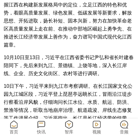
握江西在构建新发展格局中的定位，立足江西的特色和优
势，着眼高质量发展、绿色发展、低碳发展等新要求，解放
思想、开拓进取，扬长补短、固本兴新，努力在加快革命老
区高质量发展上走在前、在推动中部地区崛起上勇争先、在
推进长江经济带发展上善作为，奋力谱写中国式现代化江西
篇章。
10月10日至13日，习近平在江西省委书记尹弘和省长叶建春
陪同下，先后来到九江、景德镇、上饶等地，深入长江岸
线、企业、历史文化街区、农村等进行调研。
10日下午，习近平来到九江市考察调研。在长江国家文化公
园九江城区段，习近平登上琵琶亭远眺长江，冒雨沿江堤步
行察看沿岸风貌，仔细询问长江水位、水质、航运、防洪、
禁渔等情况，听取当地崩岸治理、航道疏浚、岸线生态修复
等工作进展介绍。习近平指出，长江是长江经济带的纽带。
无论未来长江经济带怎么发展、发展到哪个阶段，都不可能
首页
快讯
智库
视频
音频
离开长江的哺育。要从人与自然和谐共生的生命共同体出