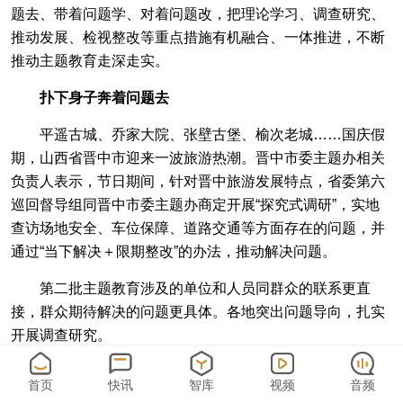
题去、带着问题学、对着问题改，把理论学习、调查研究、
推动发展、检视整改等重点措施有机融合、一体推进，不断
推动主题教育走深走实。
扑下身子奔着问题去
平遥古城、乔家大院、张壁古堡、榆次老城……国庆假
期，山西省晋中市迎来一波旅游热潮。晋中市委主题办相关
负责人表示，节日期间，针对晋中旅游发展特点，省委第六
巡回督导组同晋中市委主题办商定开展“探究式调研”，实地
查访场地安全、车位保障、道路交通等方面存在的问题，并
通过“当下解决＋限期整改”的办法，推动解决问题。
第二批主题教育涉及的单位和人员同群众的联系更直
接，群众期待解决的问题更具体。各地突出问题导向，扎实
开展调查研究。
在山西，太原市以信息化统筹调研工作，在市政府OA系
首页
快讯
智库
视频
音频
统中增加调研统筹模块，避免多头调研、扎堆调研、重复调