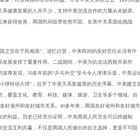
关系健康发展的人并不少，支持中美交流合作的力量从未缺席。
近来获得改善，两国民间纽带依然牢固。在美中关系面临挑战
国之交在于民相亲”。追忆往昔，中美民间的友好交往从没有中
系发展发挥了重要作用。二战期间，中美为抗击法西斯并肩作
深厚友谊。50多年前的“乒乓外交”至今令人津津乐道，中美运
小球转动大球”，拉开了中美关系新篇章的历史序幕。中美建交
密切，覆盖文化、教育、科技、媒体、旅游、卫生等多个领域。自
4对友好省州和友好城市关系。40多年来，两国友好省州和友好城市
在的利益。历史已经充分证明，中美两国人民完全可以跨越制
间交流互利共赢，不仅是两国人民做出的自主选择，更是不可阻