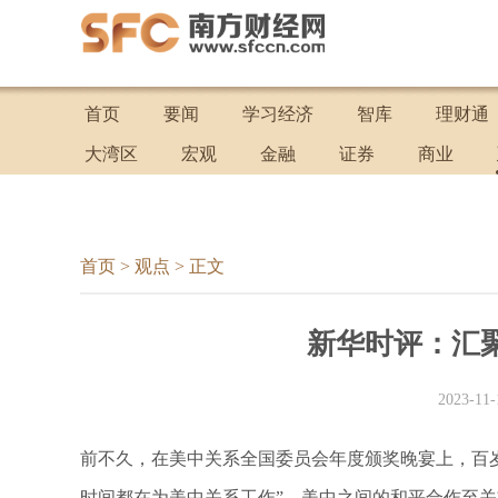
首页
要闻
学习经济
智库
理财通
大湾区
宏观
金融
证券
商业
首页
>
观点
>
正文
新华时评：汇
2023-11-
前不久，在美中关系全国委员会年度颁奖晚宴上，百
时间都在为美中关系工作”，美中之间的和平合作至