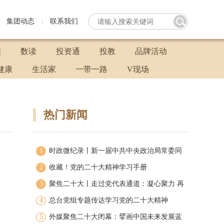
集团动态
|
联系我们
频
数读
投资通
投教
品牌活动
健康
生活家
一带一路
V现场
热门新闻
1
时政微纪录丨新一届中共中央政治局常委同
2
中外记者见面
收藏！党的二十大精神学习手册
3
聚焦二十大丨走过党代表通道：凝心聚力 再
4
启新程
总台党组专题传达学习党的二十大精神
5
外媒聚焦二十大闭幕：擘画中国未来发展蓝