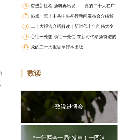
6
图
奋进新征程 扬帆再出发——党的二十大在广
7
大干部群众中引发强烈反响
热点一览！中共中央举行新闻发布会介绍解
8
读党的二十大报告
二十大报告介绍解读｜新时代十年的伟大变
9
革
心往一处想 劲往一处使 在新时代昂扬奋进的
10
洪流中争创广东新的辉煌 广东团代表在学习
党的二十大报告单行本出版
讨论党的二十大报告中凝聚共识振奋精神
数读
动
后
数说进博会
“一行两会一局”发声！一图速