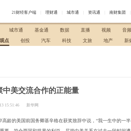
21财经客户端
|
理财通
|
城市通
|
资讯通
|
南财集团
|
城市通
基金通
数据
直播
视频
音
观点
创投
汽车
科技
文旅
地产
新
聚中美交流合作的正能量
13 15:51:46
新华网
岁高龄的美国前国务卿基辛格在获奖致辞中说，“我一生中的一半
关重要，符合两国和世界的利益。尽管中美关系在过去一段时间遭