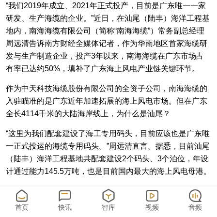
“我们2019年成立、2021年正式投产，目前是广东唯一一家
研发、生产海缆的企业。”近日，在汕尾（陆丰）海洋工程基
地内，南海海缆有限公司（简称“南海海缆”）常务副总经理
周远清告诉南方财经全媒体记者，作为华南地区首家海缆研
发与生产制造企业，投产3年以来，南海海缆在广东市场占
有率已达约50%，填补了广东海上风电产业链关键环节。
作为中天科技海缆股份有限公司的全资子公司，南海海缆的
入驻瞄准的是广东近年加速拓展的海上风电市场。但在广东
全长4114千米的大陆海岸线上，为什么是汕尾？
“这里为我们配套建设了海工专用码头，目前应该也是广东唯
一正式投运的海缆专用码头。”周远清直言。据悉，目前汕尾
（陆丰）海洋工程基地共配套建设2个码头、3个泊位，年设
计通过能力145.5万吨，也是目前国内最大的海上风电母港。
码头、海缆、风电机组。几样要素的叠加逐步为来访者勾勒
出汕尾海工装备制造业的发展轮廓。2022年，以海上风电装
首页
快讯
智库
视频
音频
备制造为核心的汕尾（陆丰）海洋工程基地已实现产值132