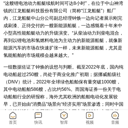
“这艘锂电池动力船艇续航时间可达8小时”，在位于中山神湾
镇的江龙船艇科技股份有限公司（简称“江龙船艇”）船厂
内，江龙船艇中山分公司副总经理钟焕一边向记者展示刚完
成刷漆、正待交付的一艘新能源船艇，一边感慨着十年来中
小型高性能船艇动力的升级演变。“从柴油动力到柴电混合，
再到以锂电池和氢燃料电池为主动力的新能源船艇，就像新
能源汽车的市场在快速扩张一样，未来新能源船艇，尤其是
氢能船舶的市场规模会越来越大。”
一组数据佐证了钟焕的设想与判断。截至2022年底，国内纯
电动船超过250艘，尚处于商业化推广初期；据挪威船级社
（DNV）统计，2022年全球绿色船舶保有量突破1000艘，
其中电动船舶586艘，占比约56%。而国海证券一份关于电
动船舶行业的研报称，海外尤其欧洲的船舶电动化发展较
早，已开始由“消费品”场景向“经济实用”场景渗透；同时中国
电动船舶近年来发展提速，预计中国市场2030年空间将超
300亿元，“中国内河场景的电动化已在快速增长前夕”。
首页
快讯
智库
视频
音频