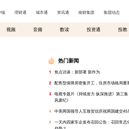
户端
|
理财通
|
城市通
|
资讯通
|
南财集团
|
集团动态
|
视频
音频
数读
投资通
投教
热门新闻
1
焦点访谈：新部署 新作为
2
配售型保障房密集开工，住房市场格局重
3
电视专题片《持续发力 纵深推进》第三集
风肃纪》
4
中美两国领导人互致贺信庆祝两国建交45
5
一天内四家车企发布召回公告：召回常态
趋势？