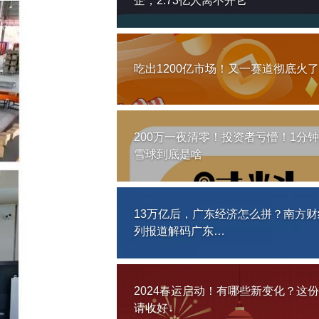
企，2.73亿人离不开它
吃出1200亿市场！又一赛道彻底火了
200万一夜清零！投资者亏懵！1分
雪球到底是啥
13万亿后，广东经济怎么拼？南方财
列报道解码广东…
2024春运启动！有哪些新变化？这
请收好↓