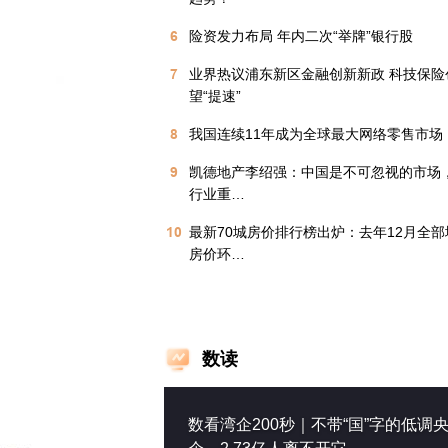
6
险资发力布局 年内二次“举牌”银行股
7
业界热议浦东新区金融创新新政 科技保险
望“提速”
8
我国连续11年成为全球最大网络零售市场
9
凯德地产李绍强：中国是不可忽视的市场
行业重…
10
最新70城房价排行榜出炉：去年12月全
房价环…
数读
数看湾企200秒｜不带“国”字的低调