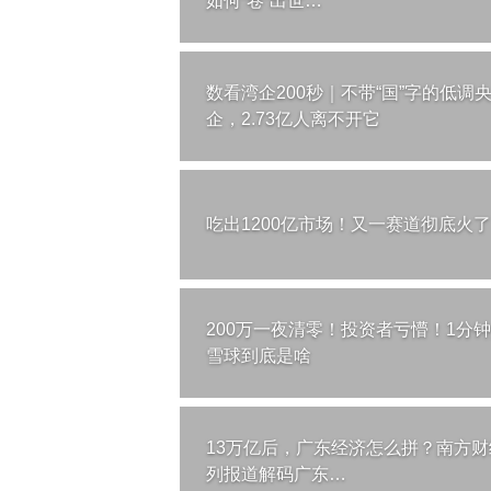
如何“卷”出世…
数看湾企200秒｜不带“国”字的低调
企，2.73亿人离不开它
吃出1200亿市场！又一赛道彻底火了
200万一夜清零！投资者亏懵！1分
雪球到底是啥
13万亿后，广东经济怎么拼？南方财
列报道解码广东…