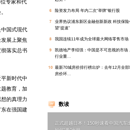
8位专家和代
6
险资发力布局 年内二次“举牌”银行股
会。
7
业界热议浦东新区金融创新新政 科技保险
望“提速”
是中国式现代
8
我国连续11年成为全球最大网络零售市场
量发展上聚焦
贯彻落实总书
9
凯德地产李绍强：中国是不可忽视的市场
行业重…
10
最新70城房价排行榜出炉：去年12月全
房价环…
近平新时代中
主题教育，加
思想的真理力
数读
广东在强国建
正式超越日本！150秒速看中国汽车