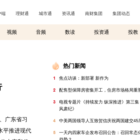
户端
|
理财通
|
城市通
|
资讯通
|
南财集团
|
集团动态
|
视频
音频
数读
投资通
投教
热门新闻
1
焦点访谈：新部署 新作为
行
2
配售型保障房密集开工，住房市场格局重
3
电视专题片《持续发力 纵深推进》第三集
风肃纪》
部、广东省习
4
中美两国领导人互致贺信庆祝两国建交45
水平推进现代
5
一天内四家车企发布召回公告：召回常态
趋势？