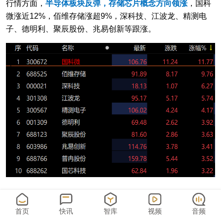
行情方面，
半导体板块反弹，存储芯片概念方向领涨
，国科
微涨近12%，佰维存储涨超9%，深科技、江波龙、精测电
子、德明利、聚辰股份、兆易创新等跟涨。
ETF方面，数字经济ETF（159658）终结前几日下跌趋势大
首页
快讯
智库
视频
音频