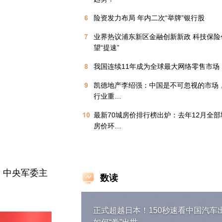
6
险资发力布局 年内二次“举牌”银行股
7
业界热议浦东新区金融创新新政 科技保险
望“提速”
8
我国连续11年成为全球最大网络零售市场
9
凯德地产李绍强：中国是不可忽视的市场
行业重…
10
最新70城房价排行榜出炉：去年12月全
房价环…
、中央军委主
数读
正式超越日本！150秒速看中国汽车