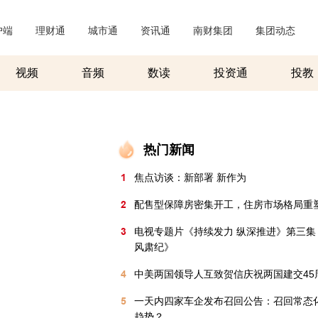
户端
|
理财通
|
城市通
|
资讯通
|
南财集团
|
集团动态
|
视频
音频
数读
投资通
投教
热门新闻
1
焦点访谈：新部署 新作为
2
配售型保障房密集开工，住房市场格局重
3
电视专题片《持续发力 纵深推进》第三集
风肃纪》
4
中美两国领导人互致贺信庆祝两国建交45
5
一天内四家车企发布召回公告：召回常态
趋势？