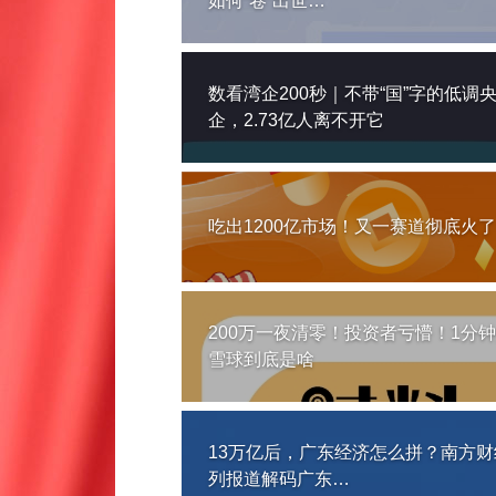
如何“卷”出世…
数看湾企200秒｜不带“国”字的低调
企，2.73亿人离不开它
吃出1200亿市场！又一赛道彻底火了
200万一夜清零！投资者亏懵！1分
雪球到底是啥
13万亿后，广东经济怎么拼？南方财
列报道解码广东…