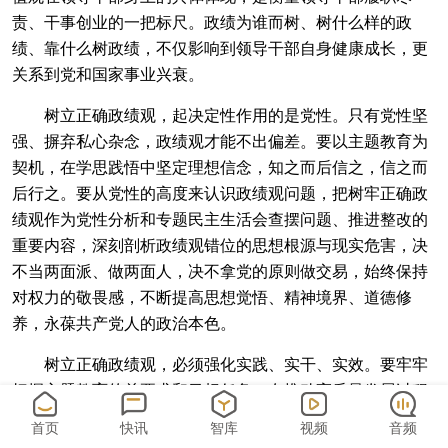
责、干事创业的一把标尺。政绩为谁而树、树什么样的政
绩、靠什么树政绩，不仅影响到领导干部自身健康成长，更
关系到党和国家事业兴衰。
树立正确政绩观，起决定性作用的是党性。只有党性坚
强、摒弃私心杂念，政绩观才能不出偏差。要以主题教育为
契机，在学思践悟中坚定理想信念，知之而后信之，信之而
后行之。要从党性的高度来认识政绩观问题，把树牢正确政
绩观作为党性分析和专题民主生活会查摆问题、推进整改的
重要内容，深刻剖析政绩观错位的思想根源与现实危害，决
不当两面派、做两面人，决不拿党的原则做交易，始终保持
对权力的敬畏感，不断提高思想觉悟、精神境界、道德修
养，永葆共产党人的政治本色。
树立正确政绩观，必须强化实践、实干、实效。要牢牢
把握主题教育的总要求和目标任务，在推动高质量发展过程
中，处理好稳和进、立和破、虚和实、标和本、近和远的关
首页
快讯
智库
视频
音频
系，带头大兴调查研究，按照规律办事，尊重客观实际，坚