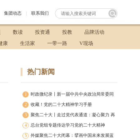
集团动态
|
联系我们
频
数读
投资通
投教
品牌活动
健康
生活家
一带一路
V现场
热门新闻
1
时政微纪录丨新一届中共中央政治局常委同
2
中外记者见面
收藏！党的二十大精神学习手册
3
聚焦二十大丨走过党代表通道：凝心聚力 再
4
启新程
总台党组专题传达学习党的二十大精神
5
外媒聚焦二十大闭幕：擘画中国未来发展蓝