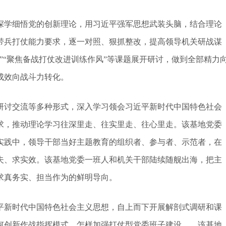
学细悟党的创新理论，用习近平强军思想武装头脑，结合理论
带兵打仗能力要求，逐一对照、狠抓整改，提高领导机关研战谋
”“聚焦备战打仗改进训练作风”等课题展开研讨，做到全部精力
成效向战斗力转化。
讨交流等多种形式，深入学习领会习近平新时代中国特色社会
求，推动理论学习往深里走、往实里走、往心里走。该基地党委
实践中，领导干部当好主题教育的组织者、参与者、示范者，在
夫、求实效。该基地党委一班人和机关干部陆续随舰出海，把主
求真务实、担当作为的鲜明导向。
新时代中国特色社会主义思想，自上而下开展解剖式调研和课
何创新作战指挥模式、怎样加强打仗型党委班子建设……该基地