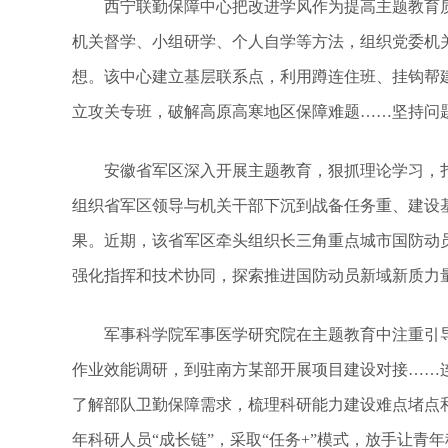
西宁联勤保障中心把改进学风作为提高主题教育质
机关督学、小组研学、个人自学等方法，组织党委机
想。该中心建立基层联系点，利用蹲连住班、挂钩帮
立攻关专班，破解高原高寒地区保障难题……坚持问
安徽省军区深入开展主题教育，狠抓理论学习，扎
组织省军区领导与机关干部下沉到战备任务重、建设
果。近期，该省军区牵头组织长三角重点城市国防动
强化指挥和技术协同，探索推进国防动员新域新质力
军事科学院军事医学研究院在主题教育中注重引导
作业效能调研，到驻南方某部开展项目建设对接……
了解部队卫勤保障需求，梳理科研能力建设难点堵点
年科研人员“成长链”，采取“任务+”模式，放手让