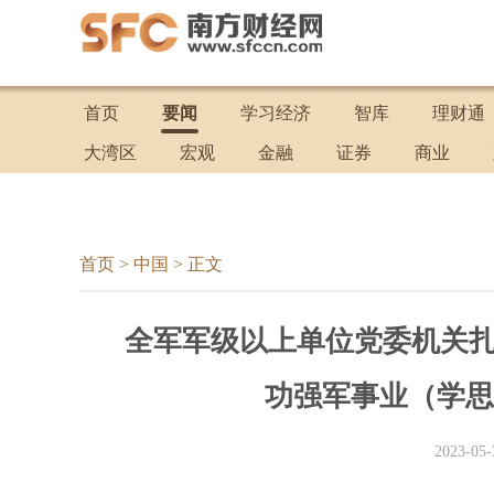
首页
要闻
学习经济
智库
理财通
大湾区
宏观
金融
证券
商业
首页
>
中国
>
正文
全军军级以上单位党委机关扎
功强军事业（学思
2023-05-