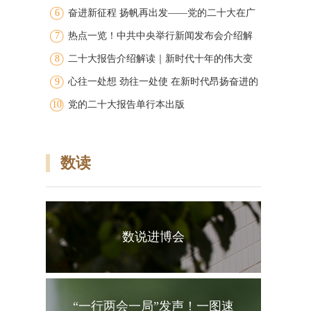
6
图
奋进新征程 扬帆再出发——党的二十大在广
7
大干部群众中引发强烈反响
热点一览！中共中央举行新闻发布会介绍解
8
读党的二十大报告
二十大报告介绍解读｜新时代十年的伟大变
9
革
心往一处想 劲往一处使 在新时代昂扬奋进的
10
洪流中争创广东新的辉煌 广东团代表在学习
党的二十大报告单行本出版
讨论党的二十大报告中凝聚共识振奋精神
数读
数说进博会
“一行两会一局”发声！一图速