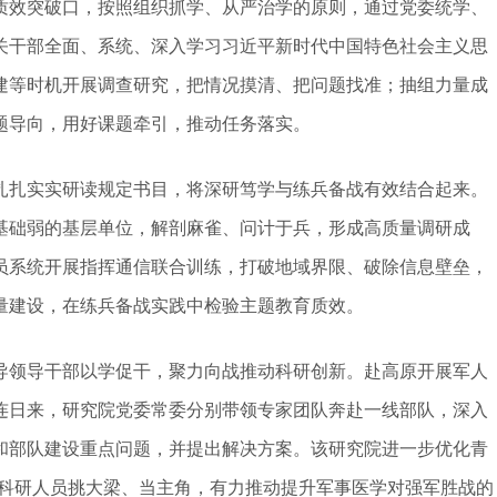
效突破口，按照组织抓学、从严治学的原则，通过党委统学、
关干部全面、系统、深入学习习近平新时代中国特色社会主义思
建等时机开展调查研究，把情况摸清、把问题找准；抽组力量成
题导向，用好课题牵引，推动任务落实。
扎实实研读规定书目，将深研笃学与练兵备战有效结合起来。
基础弱的基层单位，解剖麻雀、问计于兵，形成高质量调研成
员系统开展指挥通信联合训练，打破地域界限、破除信息壁垒，
量建设，在练兵备战实践中检验主题教育质效。
领导干部以学促干，聚力向战推动科研创新。赴高原开展军人
连日来，研究院党委常委分别带领专家团队奔赴一线部队，深入
和部队建设重点问题，并提出解决方案。该研究院进一步优化青
青年科研人员挑大梁、当主角，有力推动提升军事医学对强军胜战的