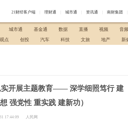
21财经客户端
|
理财通
|
城市通
|
资讯通
|
南财集团
|
城市通
基金通
数据
直播
视频
音
观点
创投
汽车
科技
文旅
地产
新
实开展主题教育—— 深学细照笃行 建
想 强党性 重实践 建新功）
31 17:44:09
人民网