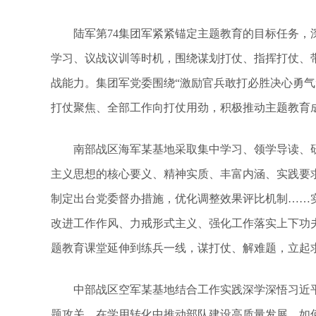
陆军第74集团军紧紧锚定主题教育的目标任务，深
学习、议战议训等时机，围绕谋划打仗、指挥打仗、
战能力。集团军党委围绕“激励官兵敢打必胜决心勇气
打仗聚焦、全部工作向打仗用劲，积极推动主题教育
南部战区海军某基地采取集中学习、领学导读、研
主义思想的核心要义、精神实质、丰富内涵、实践要
制定出台党委督办措施，优化调整效果评比机制……
改进工作作风、力戒形式主义、强化工作落实上下功
题教育课堂延伸到练兵一线，谋打仗、解难题，立起
中部战区空军某基地结合工作实践深学深悟习近平
题攻关，在学用转化中推动部队建设高质量发展。如