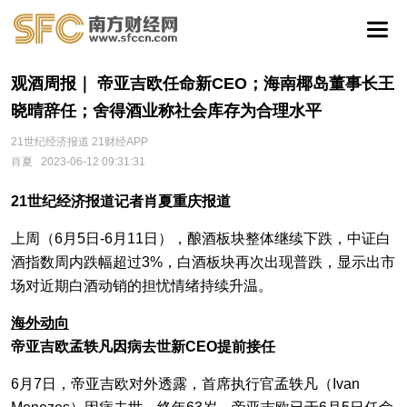
观酒周报｜ 帝亚吉欧任命新CEO；海南椰岛董事长王
晓晴辞任；舍得酒业称社会库存为合理水平
21世纪经济报道 21财经APP
肖夏
2023-06-12 09:31:31
21世纪经济报道记者肖夏重庆报道
上周（6月5日-6月11日），酿酒板块整体继续下跌，中证白
酒指数周内跌幅超过3%，白酒板块再次出现普跌，显示出市
场对近期白酒动销的担忧情绪持续升温。
海外动向
帝亚吉欧孟轶凡因病去世新CEO提前接任
6月7日，帝亚吉欧对外透露，首席执行官孟轶凡（Ivan