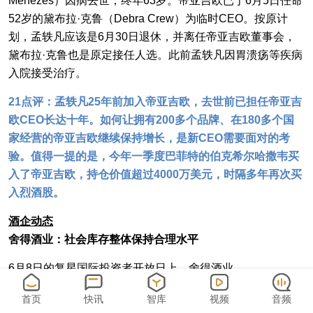
Menezes）因病去世，终年63岁。帝亚吉欧已于6月5日任命
52岁的黛布拉·克鲁（Debra Crew）为临时CEO。按原计
划，孟轶凡应该是6月30日退休，并离任帝亚吉欧董事会，
黛布拉·克鲁也是原定接任人选。此前孟轶凡因胃溃疡等疾病
入院接受治疗。
21点评：孟轶凡25年前加入帝亚吉欧，去世前已担任帝亚吉
欧CEO长达十年。如何让拥有200多个品牌、在180多个国
家经营的帝亚吉欧继续保持增长，是新CEO需要面对的考
验。值得一提的是，今年一季度巴菲特的伯克希尔哈撒韦买
入了帝亚吉欧，持仓价值超过4000万美元，时隔多年再次买
入烈酒股。
酒企动态
舍得酒业：社会库存整体保持合理水平
6月8日的复星国际投资者开放日上，舍得酒业
（600702.SH）接待了95家投资机构调研，当中包括摩根大
首页
快讯
智库
视频
音频
通证券、贝莱德基金等多家外资机构。 舍得酒业5日跌停，