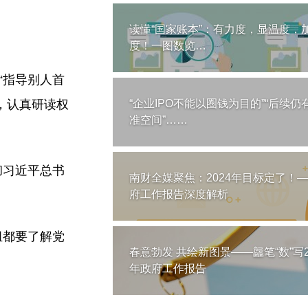
读懂“国家账本”：有力度，显温度，
度！一图数览…
“指导别人首
，认真研读权
“企业IPO不能以圈钱为目的”“后续仍
准空间”……
彻习近平总书
南财全媒聚焦：2024年目标定了！
府工作报告深度解析
组都要了解党
春意勃发 共绘新图景——龘笔“数”写2
年政府工作报告