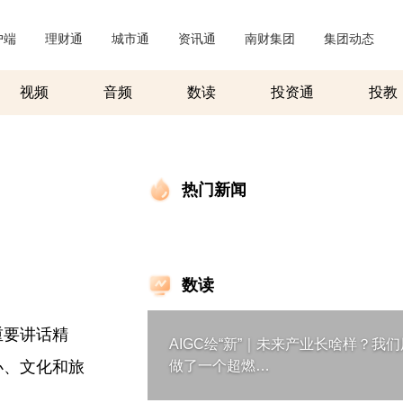
户端
|
理财通
|
城市通
|
资讯通
|
南财集团
|
集团动态
|
视频
音频
数读
投资通
投教
热门新闻
数读
重要讲话精
AIGC绘“新”｜未来产业长啥样？我们
办、文化和旅
做了一个超燃…