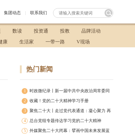
集团动态
|
联系我们
频
数读
投资通
投教
品牌活动
健康
生活家
一带一路
V现场
热门新闻
1
时政微纪录丨新一届中共中央政治局常委同
2
中外记者见面
收藏！党的二十大精神学习手册
3
聚焦二十大丨走过党代表通道：凝心聚力 再
4
启新程
总台党组专题传达学习党的二十大精神
5
外媒聚焦二十大闭幕：擘画中国未来发展蓝