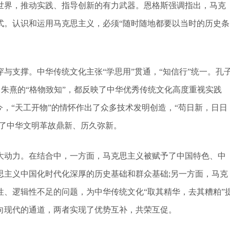
世界，推动实践、指导创新的有力武器。恩格斯强调指出，马克
式。认识和运用马克思主义，必须“随时随地都要以当时的历史条
支撑。中华传统文化主张“学思用”贯通，“知信行”统一。孔
”，朱熹的“格物致知”，都反映了中华优秀传统文化高度重视实践
今，“天工开物”的情怀作出了众多技术发明创造，“苟日新，日日
动了中华文明革故鼎新、历久弥新。
动力。在结合中，一方面，马克思主义被赋予了中国特色、中
思主义中国化时代化深厚的历史基础和群众基础;另一方面，马克
、逻辑性不足的问题，为中华传统文化“取其精华，去其糟粕”
向现代的通道，两者实现了优势互补，共荣互促。