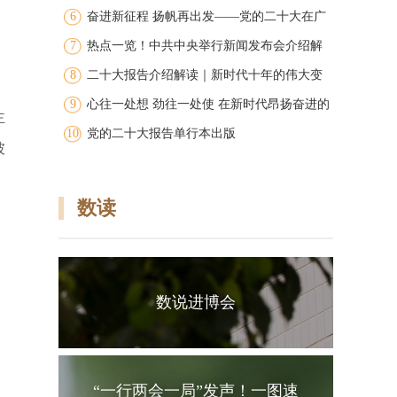
6
图
奋进新征程 扬帆再出发——党的二十大在广
7
大干部群众中引发强烈反响
热点一览！中共中央举行新闻发布会介绍解
8
读党的二十大报告
二十大报告介绍解读｜新时代十年的伟大变
9
革
心往一处想 劲往一处使 在新时代昂扬奋进的
主
10
洪流中争创广东新的辉煌 广东团代表在学习
党的二十大报告单行本出版
彼
讨论党的二十大报告中凝聚共识振奋精神
数读
数说进博会
“一行两会一局”发声！一图速