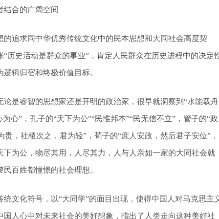
者结合的广阔空间
的追求同中华优秀传统文化中的民本思想和大同社会高度契
“历史活动是群众的事业”，肯定人民群众在历史进程中的决定
为逻辑归宿和终极价值目标。
是睿智的思想家还是开明的政治家，很早就洞察到“水能载舟
心”，孔子的“天下为公”“民惟邦本”“民无信不立”，管子的“政
为贵，社稷次之，君为轻”，荀子的“庶人安政，然后君子安位”，
天下为公，物尽其用，人尽其力，人与人亲如一家的大同社会就
黎民百姓都憧憬的社会理想。
文化符号，以“大同学”的面目出现，使得中国人对马克思主
中国人心中对未来社会的美好想象，指出了人类走向这种美好社