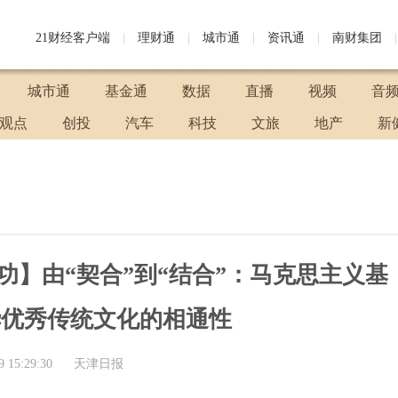
21财经客户端
|
理财通
|
城市通
|
资讯通
|
南财集团
|
城市通
基金通
数据
直播
视频
音
观点
创投
汽车
科技
文旅
地产
新
新功】由“契合”到“结合”：马克思主义基
华优秀传统文化的相通性
9 15:29:30
天津日报