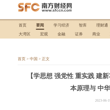
首页
要闻
学习经济
智库
理财通
大湾区
宏观
金融
证券
商业
首页
>
中国
>
正文
【学思想 强党性 重实践 建
本原理与 中
2023-06-1