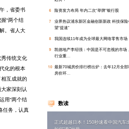
下午，省委书
6
险资发力布局 年内二次“举牌”银行股
握“两个结
7
业界热议浦东新区金融创新新政 科技保险
望“提速”
讲解。省人大
8
我国连续11年成为全球最大网络零售市场
9
凯德地产李绍强：中国是不可忽视的市场
行业重…
优秀传统文化
10
最新70城房价排行榜出炉：去年12月全
时代化的根本
房价环…
了相互成就的
领大家深刻认
运用“两个结
数读
略任务，认真
正式超越日本！150秒速看中国汽车