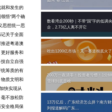
如何“卷”出世…
成就和发生的
领悟“两个确
数看湾企200秒｜不带“国”字的低调
主义思想统一思
企，2.73亿人离不开它
书记关于全面
深推进粤港澳
吃出1200亿市场！又一赛道彻底火了
，更好服务和
科技自立自强
好统筹质的有
200万一夜清零！投资者亏懵！1分
、物质文明和
雪球到底是啥
，加快实现从
，毫不放松防
13万亿后，广东经济怎么拼？南方财
新安全格局保
列报道解码广东…