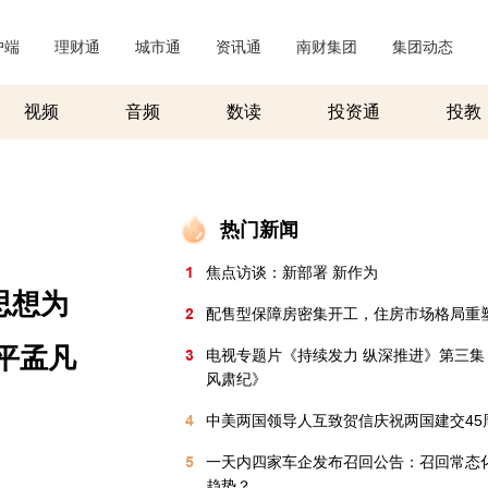
户端
|
理财通
|
城市通
|
资讯通
|
南财集团
|
集团动态
|
视频
音频
数读
投资通
投教
热门新闻
1
焦点访谈：新部署 新作为
思想为
2
配售型保障房密集开工，住房市场格局重
平孟凡
3
电视专题片《持续发力 纵深推进》第三集
风肃纪》
4
中美两国领导人互致贺信庆祝两国建交45
5
一天内四家车企发布召回公告：召回常态
趋势？