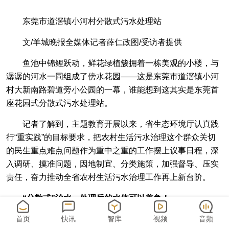
东莞市道滘镇小河村分散式污水处理站
文/羊城晚报全媒体记者薛仁政图/受访者提供
鱼池中锦鲤跃动，鲜花绿植簇拥着一栋美观的小楼，与
潺潺的河水一同组成了傍水花园——这是东莞市道滘镇小河
村大新南路碧道旁小公园的一幕，谁能想到这其实是东莞首
座花园式分散式污水处理站。
记者了解到，主题教育开展以来，省生态环境厅认真践
行“重实践”的目标要求，把农村生活污水治理这个群众关切
的民生重点难点问题作为重中之重的工作摆上议事日程，深
入调研、摸准问题，因地制宜、分类施策，加强督导、压实
责任，奋力推动全省农村生活污水治理工作再上新台阶。
“分散式”治水，处理后的水体可以养鱼！
首页
快讯
智库
视频
音频
“此前这里是一片杂草丛生的荒地，旁边的内河涌常有污