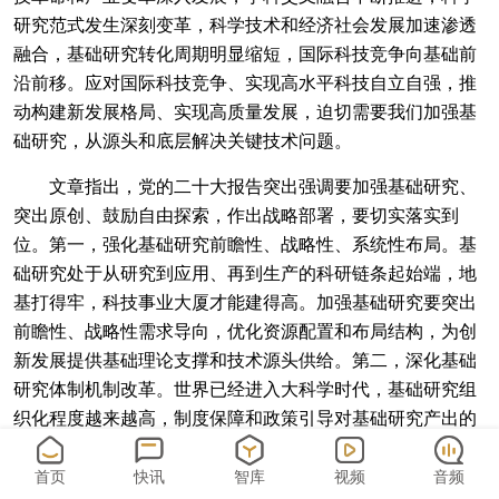
研究范式发生深刻变革，科学技术和经济社会发展加速渗透
融合，基础研究转化周期明显缩短，国际科技竞争向基础前
沿前移。应对国际科技竞争、实现高水平科技自立自强，推
动构建新发展格局、实现高质量发展，迫切需要我们加强基
础研究，从源头和底层解决关键技术问题。
文章指出，党的二十大报告突出强调要加强基础研究、
突出原创、鼓励自由探索，作出战略部署，要切实落实到
位。第一，强化基础研究前瞻性、战略性、系统性布局。基
础研究处于从研究到应用、再到生产的科研链条起始端，地
基打得牢，科技事业大厦才能建得高。加强基础研究要突出
前瞻性、战略性需求导向，优化资源配置和布局结构，为创
新发展提供基础理论支撑和技术源头供给。第二，深化基础
研究体制机制改革。世界已经进入大科学时代，基础研究组
织化程度越来越高，制度保障和政策引导对基础研究产出的
影响越来越大。必须优化细化改革方案，发挥好制度、政策
的价值驱动和战略牵引作用。第三，建设基础研究高水平支
首页
快讯
智库
视频
音频