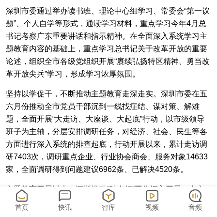
深圳市委通过举办读书班、理论中心组学习、常委会“第一议
题”、个人自学等形式，通读学习材料，重点学习今年4月总
书记考察广东重要讲话和指示精神。在全面深入系统学习主
题教育内容的基础上，重点学习总书记关于改革开放的重要
论述，组织全市各级党组织开展“赓续弘扬特区精神、勇当改
革开放尖兵”学习，形成学习浓厚氛围。
坚持以学促干，不断推动主题教育走深走实。深圳市委在五
六月份推动全市党员干部沉到一线找症结、谋对策、解难
题，全面开展“大走访、大座谈、大起底”行动，以市级领导
班子为主轴，分层安排调研任务，对经济、社会、民生等各
方面进行深入系统的排查起底，行动开展以来，累计走访调
研7403次，调研重点企业、行业协会商会、服务对象14633
家，全面调研得到问题建议6962条、已解决4520条。
主题教育开展以来，深圳推动“助企行”工作深入开展。全市
选派市、区、街道三级9200余名干部成立2784个服务小组分
首页
快讯
智库
视频
音频
层分类挂点联系、实地走访、服务企业，每个小组联系15家