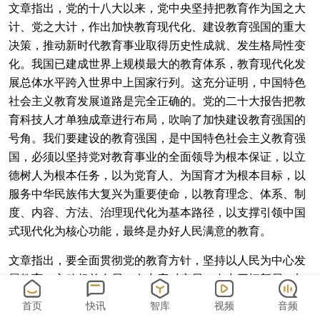
文章指出，党的十八大以来，党中央坚持把教育作为国之大
计、党之大计，作出加快教育现代化、建设教育强国的重大
决策，推动新时代教育事业取得历史性成就、发生格局性变
化。我国已建成世界上规模最大的教育体系，教育现代化发
展总体水平跨入世界中上国家行列。这充分证明，中国特色
社会主义教育发展道路是完全正确的。党的二十大报告把教
育科技人才单独成章进行布局，吹响了加快建设教育强国的
号角。我们要建设的教育强国，是中国特色社会主义教育强
国，必须以坚持党对教育事业的全面领导为根本保证，以立
德树人为根本任务，以为党育人、为国育才为根本目标，以
服务中华民族伟大复兴为重要使命，以教育理念、体系、制
度、内容、方法、治理现代化为基本路径，以支撑引领中国
式现代化为核心功能，最终是办好人民满意的教育。
文章指出，要全面贯彻党的教育方针，坚持以人民为中心发
展教育，主动超前布局、有力应对变局、奋力开拓新局，加
快推进教育现代化，以教育之力厚植人民幸福之本，以教育
首页
快讯
智库
视频
音频
之强夯实国家富强之基，为全面推进中华民族伟大复兴提供