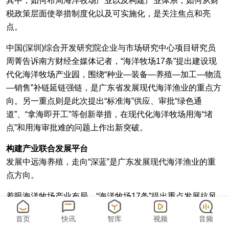
其中，如何布局海洋牧场产业以及构建产业体系，如何从财
税政策层面使举措制度化以及可实施化，是关注焦点和亮
点。
中国(深圳)综合开发研究院企业与市场研究中心项目研究员
周菁告诉南方财经全媒体记者，“海洋牧场17条”提出建设现
代化海洋牧场产业园，围绕“种业—装备—养殖—加工—物流
—销售”补链延链强链，是广东省发展现代海洋渔业的重点方
向。另一重点则是此次提出“标准海”供应、审批“绿色通
道”、“拿海即开工”等创新举措，在现代化海洋牧场用海“堵
点”和用海审批难的问题上作出新突破。
构建产业联合发展平台
发展中远海养殖，走向“深蓝”是广东发展现代海洋渔业的重
点方向。
着眼海洋牧场产业布局，“海洋牧场17条”提出重点发展抗风
浪强的新型桁架类网箱、新型重力式深水网箱，探索建设大
首页
快讯
智库
视频
音频
型养殖工船，支持具备条件的县（市、区）发展海洋渔业以