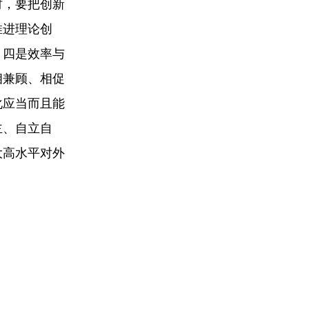
时，要把创新
推进理论创
。四是效率与
相兼顾、相促
化应当而且能
主、自立自
大高水平对外