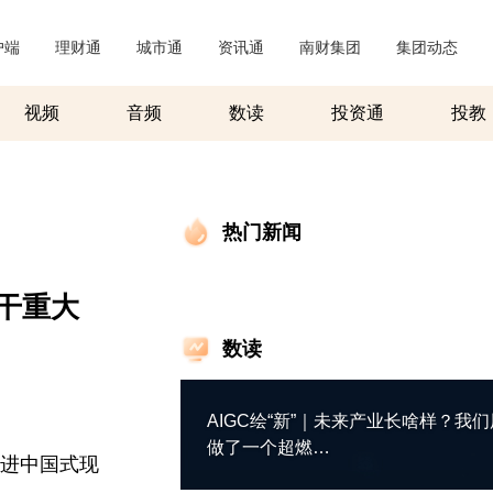
户端
|
理财通
|
城市通
|
资讯通
|
南财集团
|
集团动态
|
视频
音频
数读
投资通
投教
热门新闻
干重大
数读
AIGC绘“新”｜未来产业长啥样？我们
做了一个超燃…
推进中国式现