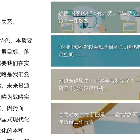
读懂“国家账本”：有力度，显温度，
度！一图数览…
大关系。
特色、本质要
“企业IPO不能以圈钱为目的”“后续仍
发展目标、落
准空间”……
需要我们在实
策略是我们党
南财全媒聚焦：2024年目标定了！
实、未来贯通
府工作报告深度解析
策略为战略实
宜、因势而
春意勃发 共绘新图景——龘笔“数”写2
中国式现代化
年政府工作报告
代化的本和