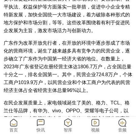
平执法、权益保护等方面落实一批举措，促进中小企业专精
特新发展，加快全国统一大市场建设，着力破除各种形式的
地方保护和市场分割，等等。这些改革围绕着有利于促进民
企发展为主旨，激发市场活力与创新动力。
广东作为改革开放先行者，在开放的环境中逐步形成了市场
化的营商环境，诞生了越来越多具有竞争力的民营企业，逐
步确立了广东作为中国第一经济大省的地位。在数量上，
2023年广东省登记在册经营主体达1806.7万户，占全国总量
十分之一，排名全国第一。其中，民营企业724.8万户，个体
工商户1019.9万户，以民营企业和个体工商户为代表的民营
经济主体占全省经营主体总量96%以上。
在民企发展质量上，家电领域诞生了美的、格力、TCL、格
兰仕等品牌，有华为、vivo、OPPO、荣耀等电子公司，以
及比亚迪、小鹏等汽车企业，在其他一些领域也诞生了享誉
国内外的品牌。在目前公布的5批国家级专精特新“小巨人”企
首页
快讯
智库
视频
音频
业中，广东以1525家居全国第一，主要集中在新一代电子信