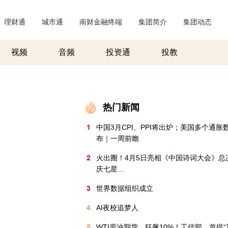
理财通
|
城市通
|
南财金融终端
|
集团简介
|
集团动态
|
视频
音频
投资通
投教
热门新闻
1
中国3月CPI、PPI将出炉；美国多个通胀
布｜一周前瞻
2
火出圈！4月5日亮相《中国诗词大会》总
庆七星…
3
世界数据组织成立
4
AI夜校追梦人
5
WTI原油期货，狂飙10%！工信部，首提