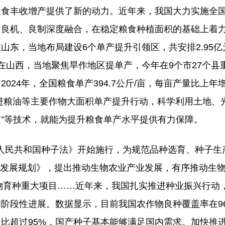
食丰收增产提供了新的动力。近年来，我国大力实施全
、良机、良制深度融合，在稳定粮食种植面积的基础上着
东，当地布局建设6个单产提升引领区，共安排2.95亿
在山西，当地聚焦旱作地区提单产，今年在9个市27个县
24年，全国粮食单产394.7公斤/亩，每亩产量比上年增
推进粮油等主要作物大面积单产提升行动，科学利用土地、
促”等技术，就能为提升粮食单产水平提供有力保障。
华人民共和国种子法》开始施行，为规范品种选育、种子生
经济发展规划》，提出推动生物农业产业发展，有序推动生
生物育种重大项目……近年来，我国扎实推进种业振兴行动
阶段性进展。数据显示，目前我国农作物良种覆盖率在9
占比超过95%，国产种子基本能够满足国内需求。加快推