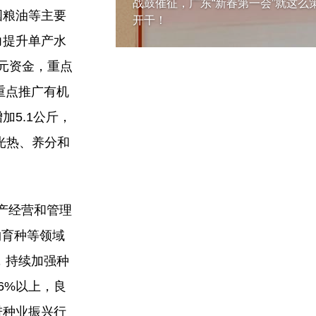
战鼓催征，广东“新春第一会”就这么
国粮油等主要
开干！
力提升单产水
元资金，重点
重点推广有机
加5.1公斤，
光热、养分和
产经营和管理
物育种等领域
，持续加强种
6%以上，良
进种业振兴行