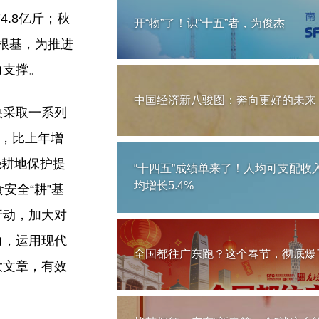
4.8亿斤；秋
开“物”了！识“十五”者，为俊杰
全根基，为推进
力支撑。
中国经济新八骏图：奔向更好的未来
央采取一系列
亩，比上年增
强耕地保护提
“十四五”成绩单来了！人均可支配收
均增长5.4%
安全“耕”基
行动，加大对
力，运用现代
全国都往广东跑？这个春节，彻底爆
大文章，有效