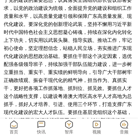
于党的建设的重要思想，认真落实全国组织部长会议部署要
求，以党的政治建设为统领，全面提升党的建设和组织工作
质量和水平，以高质量党建引领和保障广东高质量发展、现
代化建设。要深化党的创新理论武装，坚持不懈用习近平新
时代中国特色社会主义思想凝心铸魂，持续在深化内化转化
上下功夫，切实用以武装头脑、指导实践、推动工作，牢记
初心使命，坚定理想信念，站稳人民立场，夯实推进广东现
代化建设的思想政治基础。要抓住干部这个决定因素，选优
配强各级领导班子，持续加强干部队伍能力建设，进一步树
立重担当、重实干、重实绩的鲜明导向，引导广大干部树牢
正确政绩观、振奋干现代化的精气神，担当作为、真抓实
干，更好把各项工作抓落地、抓到位、抓见效。要抓住人才
这个战略性支撑，以建设粤港澳大湾区高水平人才高地为总
抓手，抓好人才培养、引进、使用三个环节，打造支撑广东
现代化建设的宏大人才队伍。要抓住基层党组织这个基础，
实施好“基层党组织建设强基工程”，突出抓好新经济组织、
新社会组织、新就业群体党建工作，切实增强党组织政治功
首页
快讯
智库
视频
音频
能和组织功能，全面加强党员队伍建设，更好组织动员全省