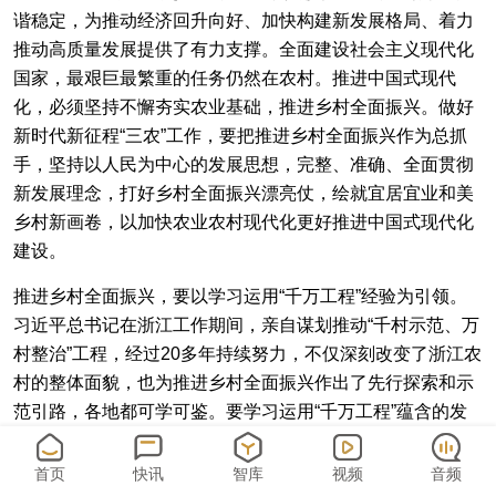
谐稳定，为推动经济回升向好、加快构建新发展格局、着力
推动高质量发展提供了有力支撑。全面建设社会主义现代化
国家，最艰巨最繁重的任务仍然在农村。推进中国式现代
化，必须坚持不懈夯实农业基础，推进乡村全面振兴。做好
新时代新征程“三农”工作，要把推进乡村全面振兴作为总抓
手，坚持以人民为中心的发展思想，完整、准确、全面贯彻
新发展理念，打好乡村全面振兴漂亮仗，绘就宜居宜业和美
乡村新画卷，以加快农业农村现代化更好推进中国式现代化
建设。
推进乡村全面振兴，要以学习运用“千万工程”经验为引领。
习近平总书记在浙江工作期间，亲自谋划推动“千村示范、万
村整治”工程，经过20多年持续努力，不仅深刻改变了浙江农
村的整体面貌，也为推进乡村全面振兴作出了先行探索和示
范引路，各地都可学可鉴。要学习运用“千万工程”蕴含的发
展理念、工作方法和推进机制，从农民群众反映强烈的实际
问题出发，找准乡村振兴的切入点，因地制宜、务求实效，
首页
快讯
智库
视频
音频