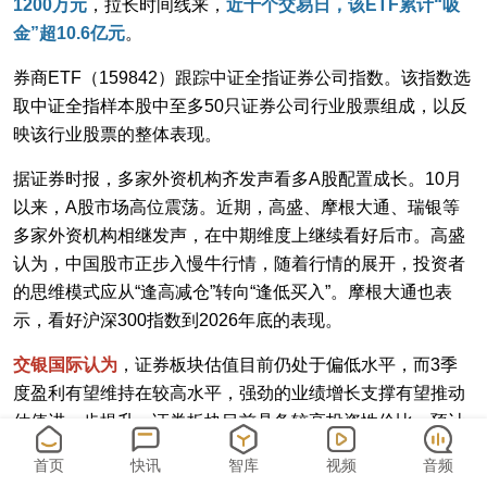
1200万元
，拉长时间线来，
近十个交易日，该ETF累计“吸
金”超10.6亿元
。
券商ETF（159842）跟踪中证全指证券公司指数。该指数选
取中证全指样本股中至多50只证券公司行业股票组成，以反
映该行业股票的整体表现。
据证券时报，多家外资机构齐发声看多A股配置成长。10月
以来，A股市场高位震荡。近期，高盛、摩根大通、瑞银等
多家外资机构相继发声，在中期维度上继续看好后市。高盛
认为，中国股市正步入慢牛行情，随着行情的展开，投资者
的思维模式应从“逢高减仓”转向“逢低买入”。摩根大通也表
示，看好沪深300指数到2026年底的表现。
交银国际认为
，证券板块估值目前仍处于偏低水平，而3季
度盈利有望维持在较高水平，强劲的业绩增长支撑有望推动
估值进一步提升。证券板块目前具备较高投资性价比，预计
短期市场情绪波动将提供投资机会。
首页
快讯
智库
视频
音频