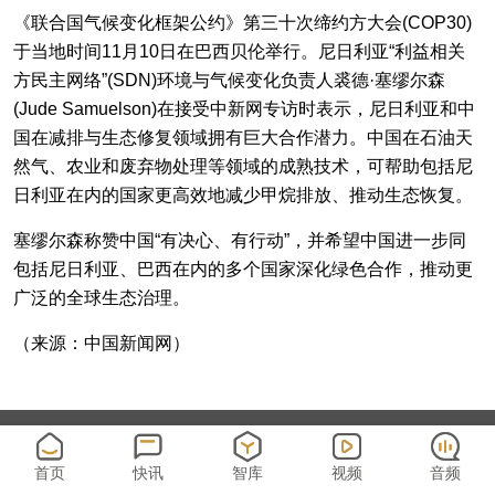
《联合国气候变化框架公约》第三十次缔约方大会(COP30)
于当地时间11月10日在巴西贝伦举行。尼日利亚“利益相关
方民主网络”(SDN)环境与气候变化负责人裘德·塞缪尔森
(Jude Samuelson)在接受中新网专访时表示，尼日利亚和中
国在减排与生态修复领域拥有巨大合作潜力。中国在石油天
然气、农业和废弃物处理等领域的成熟技术，可帮助包括尼
日利亚在内的国家更高效地减少甲烷排放、推动生态恢复。
塞缪尔森称赞中国“有决心、有行动”，并希望中国进一步同
包括尼日利亚、巴西在内的多个国家深化绿色合作，推动更
广泛的全球生态治理。
（来源：中国新闻网）
南方财经全媒体集团 版权所有
粤ICP备17098806号
首页
快讯
智库
视频
音频