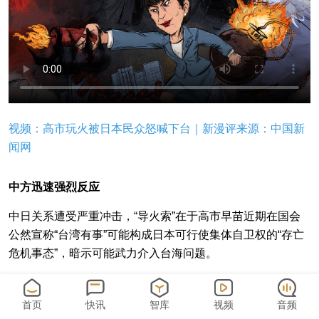
视频：高市玩火被日本民众怒喊下台｜新漫评来源：中国新
闻网
中方迅速强烈反应
中日关系遭受严重冲击，“导火索”在于高市早苗近期在国会
公然宣称“台湾有事”可能构成日本可行使集体自卫权的“存亡
危机事态”，暗示可能武力介入台海问题。
这是1945年以来，日本领导人首次在正式场合鼓吹所谓“台
湾有事就是日本有事”并与行使集体自卫权相关联，首次在台
首页
快讯
智库
视频
音频