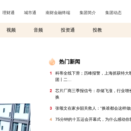
理财通
|
城市通
|
南财金融终端
|
集团简介
|
集团动态
|
视频
音频
投资通
投教
热门新闻
1
科蒂全线下滑；历峰报警，上海抓获特大
团丨二…
2
芯片厂商三季报信号：存储飞涨，行业增
换
3
张颂文在家乡韶关救人：“换谁都会这样做
4
75分钟的十五运会开幕式，为什么感动你