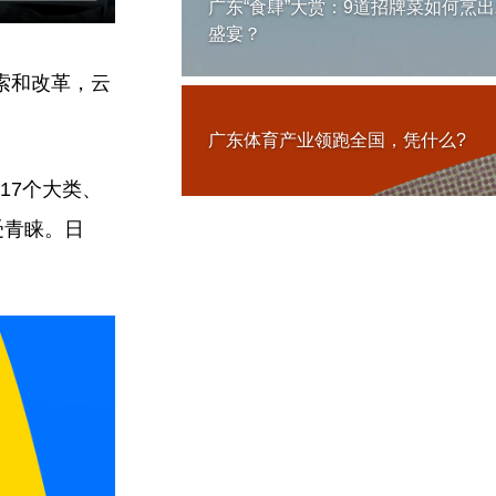
广东“食肆”大赏：9道招牌菜如何烹
盛宴？
索和改革，云
广东体育产业领跑全国，凭什么?
17个大类、
受青睐。日