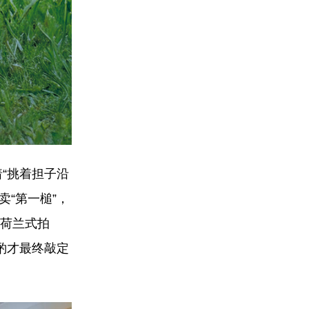
“挑着担子沿
卖“第一槌”，
是荷兰式拍
酌才最终敲定