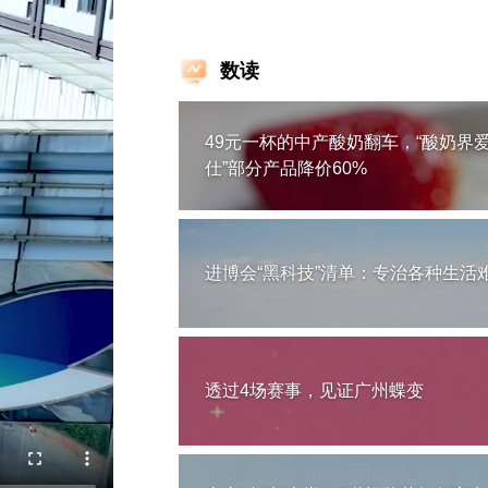
数读
49元一杯的中产酸奶翻车，“酸奶界
仕”部分产品降价60%
进博会“黑科技”清单：专治各种生活
透过4场赛事，见证广州蝶变