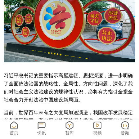
习近平总书记的重要指示高屋建瓴、思想深邃，进一步明确
了全面依法治国的战略性、全局性、方向性问题，深化了我
们对社会主义法治建设的规律性认识，必将有力指引全党全
社会合力开创法治中国建设新局面。
当前，世界百年未有之大变局加速演进，我国改革发展稳定
任务艰巨繁重。高水平对外开放深入推进，需要更好发挥法
治固根本、稳预期、利长远的作用。全面推进依法治国，是
首页
快讯
智库
视频
音频
解决党和国家事业发展面临的一系列重大问题，解放和增强