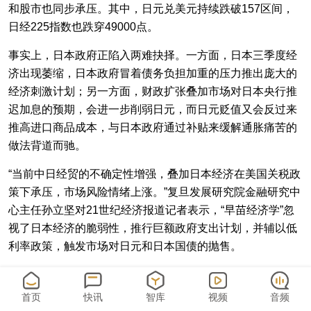
和股市也同步承压。其中，日元兑美元持续跌破157区间，
日经225指数也跌穿49000点。
事实上，日本政府正陷入两难抉择。一方面，日本三季度经
济出现萎缩，日本政府冒着债务负担加重的压力推出庞大的
经济刺激计划；另一方面，财政扩张叠加市场对日本央行推
迟加息的预期，会进一步削弱日元，而日元贬值又会反过来
推高进口商品成本，与日本政府通过补贴来缓解通胀痛苦的
做法背道而驰。
“当前中日经贸的不确定性增强，叠加日本经济在美国关税政
策下承压，市场风险情绪上涨。”复旦发展研究院金融研究中
心主任孙立坚对21世纪经济报道记者表示，“早苗经济学”忽
视了日本经济的脆弱性，推行巨额政府支出计划，并辅以低
利率政策，触发市场对日元和日本国债的抛售。
在日本长期国债和日元承压的背景下，日本央行对于何时加
息犹豫不决。与此同时，市场还生出了更深的担忧——即日
首页
快讯
智库
视频
音频
元套利交易可能会再次遭遇平仓，危及全球流动性和风险资