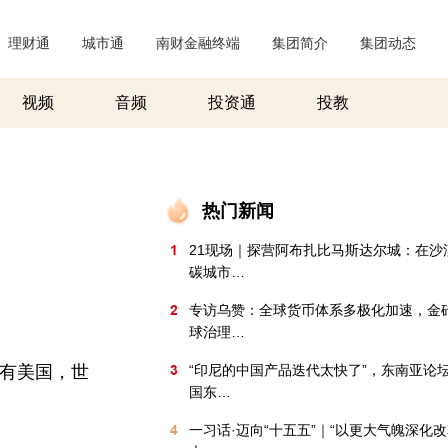
理财通
|
城市通
|
南财金融终端
|
集团简介
|
集团动态
|
视频
音频
投资通
投教
热门新闻
1
21现场｜探营阿布扎比马斯达尔城：在沙
碳城市…
2
专访乌赞：全球货币体系多极化加速，金
球治理…
没有美国，世
3
“印尼的中国产品迭代太快了”，东南亚论
国东…
4
一习话·迈向“十五五”｜“以更大气魄深化