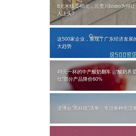
8元米线卖48元，云贵川bistro为何
人上头?
这500家企业，展现了广东经济发展
大趋势
49元一杯的中产酸奶翻车，“酸奶界
仕”部分产品降价60%
进博会“黑科技”清单：专治各种生活