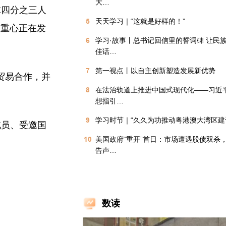
大…
球四分之三人
5
天天学习｜“这就是好样的！”
的重心正在发
6
学习·故事丨总书记回信里的誓词碑 让民
佳话…
7
第一视点丨以自主创新塑造发展新优势
贸易合作，并
8
在法治轨道上推进中国式现代化——习近
想指引…
9
学习时节｜“久久为功推动粤港澳大湾区建
成员、受邀国
10
美国政府“重开”首日：市场遭遇股债双杀
告声…
数读