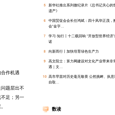
5
新华社推出系列微纪录片《总书记关心的
遗产》
6
中国贸促会会长任鸿斌：四十风华正茂，
会“金字…
7
学习·知行丨十二载回响 “开放型世界经济
诺
8
向新而行丨加快培育绿色生产力
9
高文院士：算力网建设对文化产业带来非
遇｜文…
的合作机遇
10
高市早苗对历史毫无敬畏 公然挑衅、执意
自取…
性问题层出不
然不足；另一
案。
数读