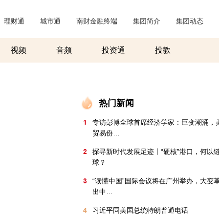
理财通
|
城市通
|
南财金融终端
|
集团简介
|
集团动态
|
视频
音频
投资通
投教
热门新闻
1
专访彭博全球首席经济学家：巨变潮涌，
贸易份…
2
探寻新时代发展足迹丨“硬核”港口，何以
球？
3
“读懂中国”国际会议将在广州举办，大变
出中…
4
习近平同美国总统特朗普通电话