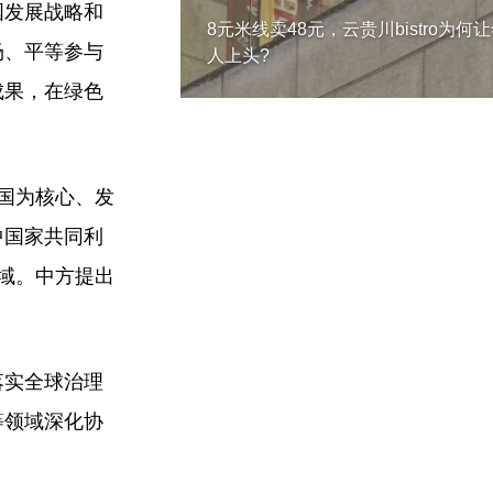
国发展战略和
8元米线卖48元，云贵川bistro为何
场、平等参与
人上头?
成果，在绿色
国为核心、发
中国家共同利
领域。中方提出
落实全球治理
等领域深化协