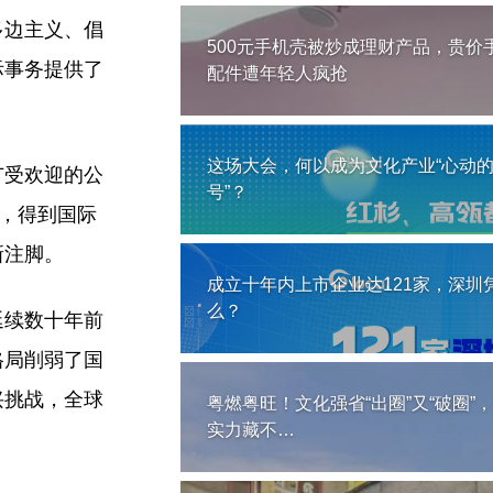
多边主义、倡
500元手机壳被炒成理财产品，贵价
际事务提供了
配件遭年轻人疯抢
这场大会，何以成为文化产业“心动
广受欢迎的公
号”？
等，得到国际
新注脚。
成立十年内上市企业达121家，深圳
么？
延续数十年前
格局削弱了国
兴挑战，全球
粤燃粤旺！文化强省“出圈”又“破圈”
实力藏不…