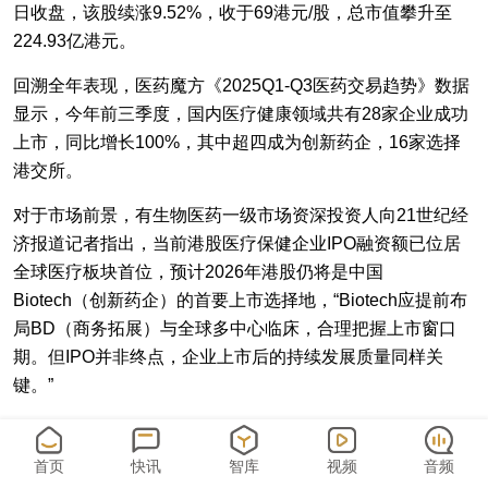
日收盘，该股续涨9.52%，收于69港元/股，总市值攀升至
224.93亿港元。
回溯全年表现，医药魔方《2025Q1-Q3医药交易趋势》数据
显示，今年前三季度，国内医疗健康领域共有28家企业成功
上市，同比增长100%，其中超四成为创新药企，16家选择
港交所。
对于市场前景，有生物医药一级市场资深投资人向21世纪经
济报道记者指出，当前港股医疗保健企业IPO融资额已位居
全球医疗板块首位，预计2026年港股仍将是中国
Biotech（创新药企）的首要上市选择地，“Biotech应提前布
局BD（商务拓展）与全球多中心临床，合理把握上市窗口
期。但IPO并非终点，企业上市后的持续发展质量同样关
键。”
值得关注的是，香港证监会与港交所近日联合向IPO保荐人
致函，明确在鼓励上市申请积极性的同时，需严守质量底
首页
快讯
智库
视频
音频
线，后续将进一步提升上市市场质素，全力巩固香港作为全