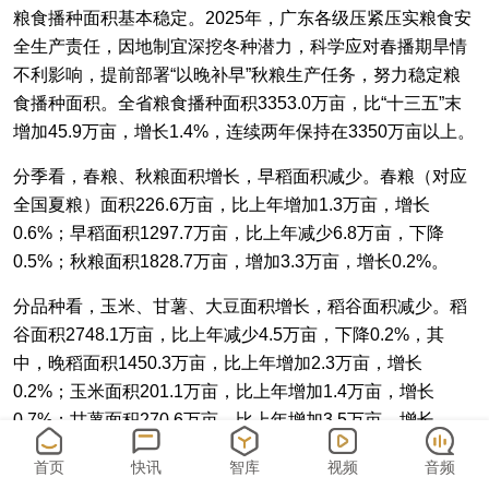
粮食播种面积基本稳定。2025年，广东各级压紧压实粮食安
全生产责任，因地制宜深挖冬种潜力，科学应对春播期旱情
不利影响，提前部署“以晚补早”秋粮生产任务，努力稳定粮
食播种面积。全省粮食播种面积3353.0万亩，比“十三五”末
增加45.9万亩，增长1.4%，连续两年保持在3350万亩以上。
分季看，春粮、秋粮面积增长，早稻面积减少。春粮（对应
全国夏粮）面积226.6万亩，比上年增加1.3万亩，增长
0.6%；早稻面积1297.7万亩，比上年减少6.8万亩，下降
0.5%；秋粮面积1828.7万亩，增加3.3万亩，增长0.2%。
分品种看，玉米、甘薯、大豆面积增长，稻谷面积减少。稻
谷面积2748.1万亩，比上年减少4.5万亩，下降0.2%，其
中，晚稻面积1450.3万亩，比上年增加2.3万亩，增长
0.2%；玉米面积201.1万亩，比上年增加1.4万亩，增长
0.7%；甘薯面积270.6万亩，比上年增加3.5万亩，增长
1.3%；大豆面积55.3万亩，比上年增加1.1万亩，增长
首页
快讯
智库
视频
音频
2.0%。