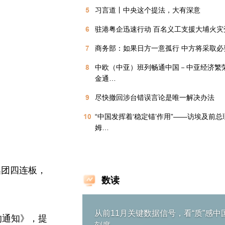
5
习言道丨中央这个提法，大有深意
6
驻港粤企迅速行动 百名义工支援大埔火灾
7
商务部：如果日方一意孤行 中方将采取必
8
中欧（中亚）班列畅通中国－中亚经济繁荣
金通…
9
尽快撤回涉台错误言论是唯一解决办法
10
“中国发挥着‘稳定锚’作用”——访埃及前总
姆…
集团四连板，
数读
从前11月关键数据信号，看“质”感中
的通知》，提