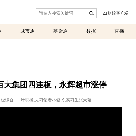
21财经客户端
|
通
城市通
基金通
数据
直播
百大集团四连板，永辉超市涨停
财经综合
叶映橙,见习记者林健民,实习生张天藉