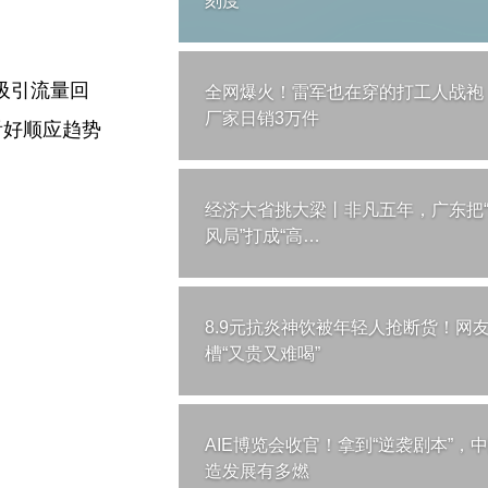
刻度
吸引流量回
全网爆火！雷军也在穿的打工人战袍
厂家日销3万件
看好顺应趋势
经济大省挑大梁丨非凡五年，广东把
风局”打成“高…
8.9元抗炎神饮被年轻人抢断货！网
槽“又贵又难喝”
AIE博览会收官！拿到“逆袭剧本”，
造发展有多燃