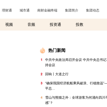
理财通
|
城市通
|
南财金融终端
|
集团简介
|
集团动态
|
视频
音频
投资通
投教
热门新闻
1
中共中央政治局召开会议 中共中央总书记
持会议
2
回响丨大道之行
3
“确保我国经济航船乘风破浪、行稳致远”
平总…
4
雪山与熊猫之外：全球游客为何涌向四川寻
感”？