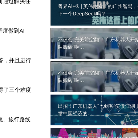
从而通过解决任
粤界AI+② | 英伟达看上的广州智驾
下一个DeepSeek吗？
程度做到AI
不仅会“完美前空翻”！广东机器人开始
。
队搬砖”啦…
解答，并且进行
不仅会“完美前空翻”！广东机器人开始
队搬砖”啦…
并取得了三个难度
出招！广东机器人“七剑客”笑傲江湖
举中国经济的…
愿、旅行路线