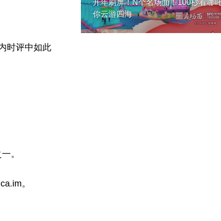
开年刷屏！N个名场面！100秒看哪
你云游四海
日内时评中如此
之一。
a.im。