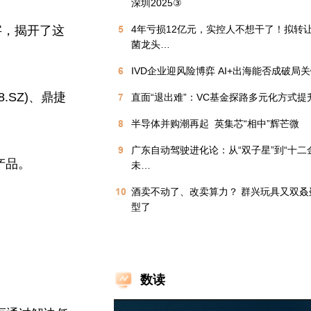
深圳2025③
字，揭开了这
5
4年亏损12亿元，实控人不想干了！拟转
菌龙头…
6
IVD企业迎风险博弈 AI+出海能否成破局
.SZ)、鼎捷
7
直面“退出难”：VC基金探路多元化方式提
8
半导体并购潮再起  英集芯“相中”辉芒微
9
广东自动驾驶进化论：从“双子星”到“十二
产品。
未…
10
酒卖不动了、改卖算力？ 群兴玩具又双叒
型了
数读