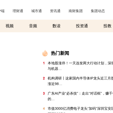
户端
|
理财通
|
城市通
|
资讯通
|
南财集团
|
集团动态
|
视频
音频
数读
投资通
投教
热门新闻
1
本地股涨停！一天连发两大行动计划，深圳
与机器…
2
机构调研丨这家国内半导体IP龙头近三月
涨近98…
3
广东AI产业“必杀技”：走出“对话框”，赚
的…
4
市值3000亿消费电子龙头“加码”深圳宝安