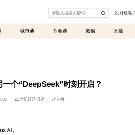
21财经客
通
城市通
基金通
数据
直播
另一个“DeepSeek”时刻开启？
0:00
21世纪经济报道
赵云帆
 AI。