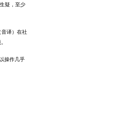
人生疑，至少
n（音译）在社
境。
可以操作几乎