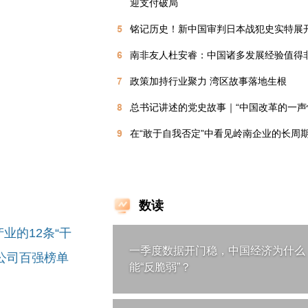
迎支付破局
5
铭记历史！新中国审判日本战犯史实特展
6
南非友人杜安睿：中国诸多发展经验值得
7
政策加持行业聚力 湾区故事落地生根
8
总书记讲述的党史故事｜“中国改革的一声
9
在“敢于自我否定”中看见岭南企业的长周
数读
业的12条“干
一季度数据开门稳，中国经济为什么
公司百强榜单
能“反脆弱”？