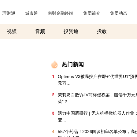
理财通
|
城市通
|
南财金融终端
|
集团简介
|
集团动态
|
视频
音频
投资通
投教
热门新闻
1
Optimus V3被曝投产在即+"优世界U1"
元万…
2
茉莉奶白败诉LV商标侵权案，赔偿千万元
菜”？
3
活力中国调研行 | 无人机播撒机器人作业
变…
4
557个药品！2026国谈初审名单公布，高