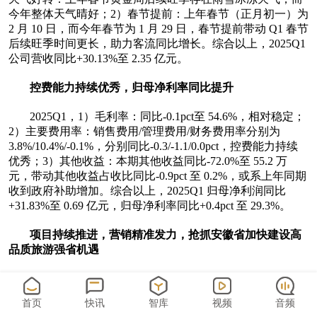
今年整体天气晴好；2）春节提前：上年春节（正月初一）为
2 月 10 日，而今年春节为 1 月 29 日，春节提前带动 Q1 春节
后续旺季时间更长，助力客流同比增长。综合以上，2025Q1
公司营收同比+30.13%至 2.35 亿元。
控费能力持续优秀，归母净利率同比提升
2025Q1，1）毛利率：同比-0.1pct至 54.6%，相对稳定；
2）主要费用率：销售费用/管理费用/财务费用率分别为
3.8%/10.4%/-0.1%，分别同比-0.3/-1.1/0.0pct，控费能力持续
优秀；3）其他收益：本期其他收益同比-72.0%至 55.2 万
元，带动其他收益占收比同比-0.9pct 至 0.2%，或系上年同期
收到政府补助增加。综合以上，2025Q1 归母净利润同比
+31.83%至 0.69 亿元，归母净利率同比+0.4pct 至 29.3%。
项目持续推进，营销精准发力，抢抓安徽省加快建设高
品质旅游强省机遇
1）项目端：公司已在稳步推进狮子峰景区客运索道项目
建设、九华山百岁宫缆车升级改造项目方案论证、酒店升级
首页
快讯
智库
视频
音频
改造项目。同时，积极谋划、寻求和把握优质旅游投资项目