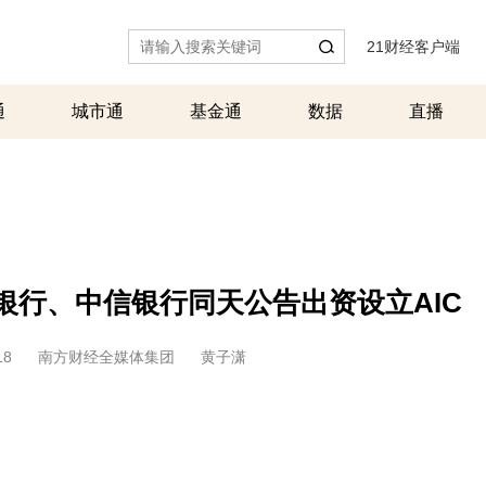
21财经客户端
|
通
城市通
基金通
数据
直播
银行、中信银行同天公告出资设立AIC
18
南方财经全媒体集团
黄子潇