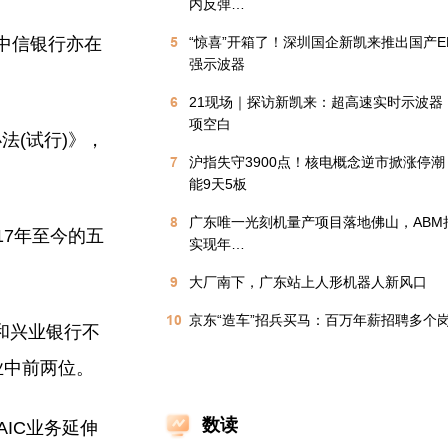
内反弹…
，中信银行亦在
5
“惊喜”开箱了！深圳国企新凯来推出国产E
强示波器
6
21现场｜探访新凯来：超高速实时示波器
项空白
法(试行)》，
7
沪指失守3900点！核电概念逆市掀涨停
能9天5板
8
广东唯一光刻机量产项目落地佛山，ABM
17年至今的五
实现年…
9
大厂南下，广东站上人形机器人新风口
10
京东“造车”招兵买马：百万年薪招聘多个
和兴业银行不
业中前两位。
数读
AIC业务延伸