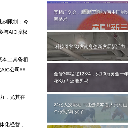
亮相广交会，新“新三样”改写中国制
海格局
比例限制；今
与AIC股权
“科技引擎”激发南粤创新发展新活力
资本上具备相
AIC公司非
金价3年猛涨123%，买100g黄金一
花3万！还能买吗
能力，尤其在
24亿人次流动！跳进课本看大美河山
个假期“游”火了
一体化经营，