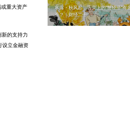
易或重大资产
寒露・秋风起，舌尖上的“蟹经济”有
香？｜财经二十…
创新的支持力
行设立金融资