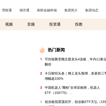
理财通
|
城市通
|
南财金融终端
|
集团简介
|
集团动态
|
视频
音频
投资通
投教
热门新闻
1
可控核聚变概念股龙头4连板，年内11家
翻倍
2
今日财经头条｜稀土龙头预增，多家前三
增幅超100%
3
中国机器人“圈粉”全球采购商，机器人
ETF（159770）…
4
创业板指震荡回升，创业板ETF天弘（159