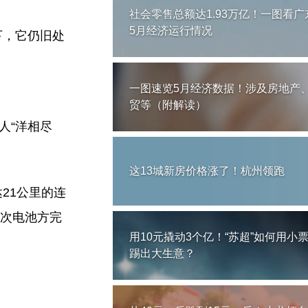
社会零售总额达1.93万亿！一图看广
5月经济运行情况
下，它仍旧处
一图速览5月经济数据！涉及房地产
贸等（附解读）
人“洋相尽
这13城新房价格涨了！杭州领跑
21公里的连
三次电池方完
用10元撬动3个亿！“苏超”如何用小
踢出大生意？