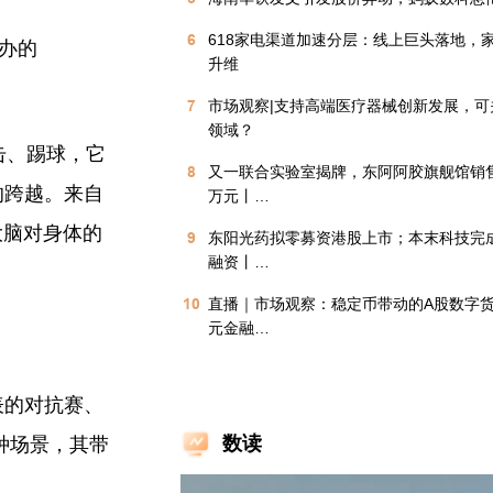
6
618家电渠道加速分层：线上巨头落地，
办的
升维
7
市场观察|支持高端医疗器械创新发展，可
领域？
击、踢球，它
8
又一联合实验室揭牌，东阿阿胶旗舰馆销
的跨越。来自
万元丨…
大脑对身体的
9
东阳光药拟零募资港股上市；本末科技完
融资丨…
10
直播｜市场观察：稳定币带动的A股数字
元金融…
表的对抗赛、
数读
种场景，其带