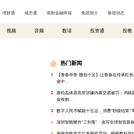
理财通
|
城市通
|
南财金融终端
|
集团简介
|
集团动态
|
视频
音频
数读
投资通
投教
热门新闻
1
【青春华章·赣劲十足】让青春在传承红色
途中…
2
惠伦晶体原高管涉嫌内幕交易被罚；鸿铭
金收购…
3
数字人民币赋能十五运，消费“秒级结算”“
4
深圳智能硬件“三剑客” 改写全球智造新
5
海南华铁发文引发股价异动，蚂蚁数科急