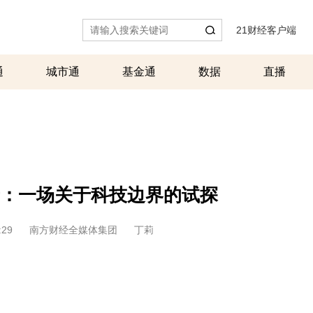
21财经客户端
|
通
城市通
基金通
数据
直播
：一场关于科技边界的试探
:29
南方财经全媒体集团
丁莉