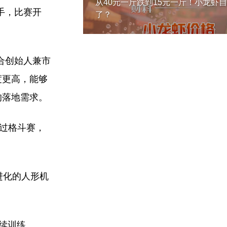
从40元一斤跌到15元一斤！小龙虾
手，比赛开
了？
合创始人兼市
度更高，能够
的落地需求。
通过格斗赛，
进化的人形机
后续训练。