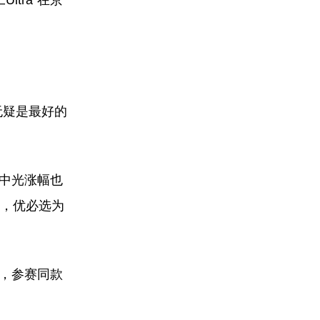
tra”在京
无疑是最好的
比中光涨幅也
心，优必选为
布，参赛同款