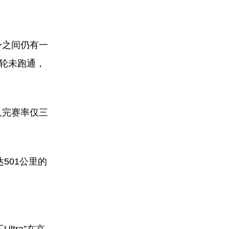
身之间仍有一
飞轮未跑通，
人完赛率仅三
501公里的