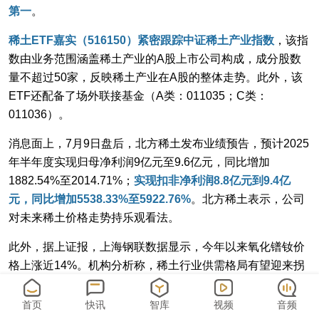
第一
。
稀土ETF嘉实（516150）紧密跟踪中证稀土产业指数
，该指
数由业务范围涵盖稀土产业的A股上市公司构成，成分股数
量不超过50家，反映稀土产业在A股的整体走势。此外，该
ETF还配备了场外联接基金（A类：011035；C类：
011036）。
消息面上，7月9日盘后，北方稀土发布业绩预告，预计2025
年半年度实现归母净利润9亿元至9.6亿元，同比增加
1882.54%至2014.71%；
实现扣非净利润8.8亿元到9.4亿
元，同比增加5538.33%至5922.76%
。北方稀土表示，公司
对未来稀土价格走势持乐观看法。
此外，据上证报，上海钢联数据显示，今年以来氧化镨钕价
格上涨近14%。机构分析称，稀土行业供需格局有望迎来拐
点，未来稀土价格中枢有望持续抬升，稀土磁材企业有望迎
来业绩、估值双击。
首页
快讯
智库
视频
音频