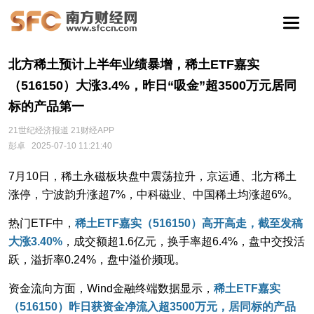
北方稀土预计上半年业绩暴增，稀土ETF嘉实
（516150）大涨3.4%，昨日“吸金”超3500万元居同
标的产品第一
21世纪经济报道 21财经APP
彭卓
2025-07-10 11:21:40
7月10日，稀土永磁板块盘中震荡拉升，京运通、北方稀土
涨停，宁波韵升涨超7%，中科磁业、中国稀土均涨超6%。
热门ETF中，
稀土ETF嘉实（516150）高开高走，截至发稿
大涨3.40%
，成交额超1.6亿元，换手率超6.4%，盘中交投活
跃，溢折率0.24%，盘中溢价频现。
资金流向方面，Wind金融终端数据显示，
稀土ETF嘉实
（516150）昨日获资金净流入超3500万元，居同标的产品