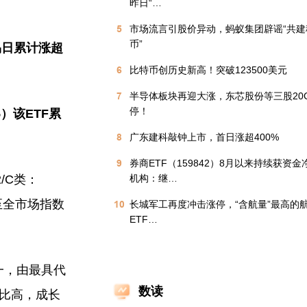
昨日“…
5
市场流言引股价异动​，蚂蚁集团辟谣“共
币”
易日累计涨超
6
比特币创历史新高！突破123500美元
7
半导体板块再迎大涨，东芯股份等三股20
停！
15）该ETF累
8
广东建科敲钟上市，首日涨超400%
9
券商ETF（159842）8月以来持续获资
/C类：
机构：继…
至全市场指数
10
长城军工再度冲击涨停，“含航量”最高的
ETF…
一，由最具代
数读
占比高，成长