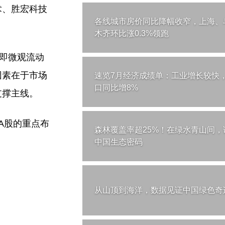
术、胜宏科技
各线城市房价同比降幅收窄，上海、
木齐环比涨0.3%领跑
即微观流动
因素在于市场
速览7月经济成绩单：工业增长较快
口同比增8%
支撑主线。
A股的重点布
森林覆盖率超25%！在绿水青山间，
中国生态密码
从山顶到海洋，数据见证中国绿色奇