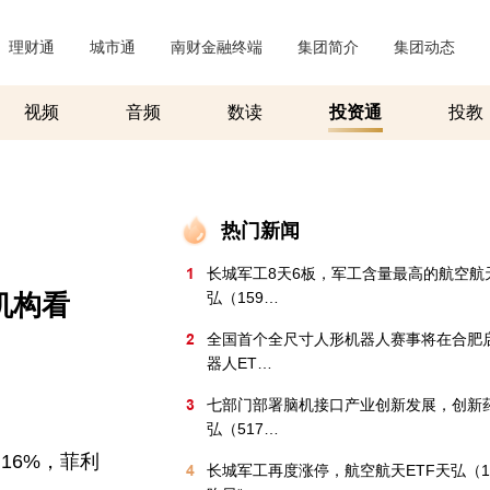
理财通
|
城市通
|
南财金融终端
|
集团简介
|
集团动态
|
视频
音频
数读
投资通
投教
热门新闻
1
长城军工8天6板，军工含量最高的航空航天
机构看
弘（159…
2
全国首个全尺寸人形机器人赛事将在合肥
器人ET…
3
七部门部署脑机接口产业创新发展，创新药
弘（517…
16%，菲利
4
长城军工再度涨停，航空航天ETF天弘（15