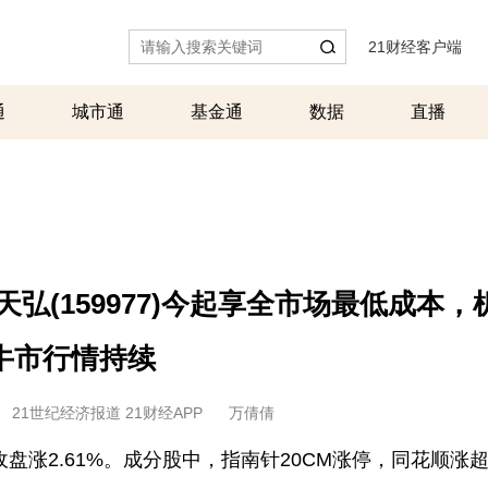
21财经客户端
|
通
城市通
基金通
数据
直播
弘(159977)今起享全市场最低成本，
牛市行情持续
21世纪经济报道 21财经APP
万倩倩
盘涨2.61%。成分股中，指南针20CM涨停，同花顺涨超