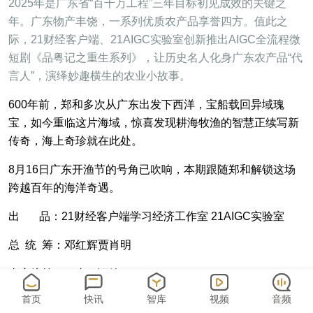
2025年是广东省“百千万工程”三年目标初见成效的关键之
年。广东物产丰饶，一系列优质农产品享誉四方。值此之
际，21财经客户端、21AIGC实验室创新推出AIGC全流程微
短剧《品粤记之重生系列》，让历史名人化身广东农产品“代
言人”，演绎妙趣横生的农业小故事。
600年前，郑和多次从广东出发下西洋，宝船载回异域瑰
宝，如今重临这片海域，惊喜发现耕海牧渔的智慧正续写新
传奇，海上奇珍就在此处。
8月16日广东开渔节的号角已吹响，本期跟随郑和解锁这场
跨越百年的海洋奇遇。
出 品：21财经客户端学习经济工作室 21AIGC实验室
总 统 筹：邓红辉贾肖明
内容统筹：丁青云谭婷
首页
快讯
智库
视频
音频
执行统筹：黄欣然