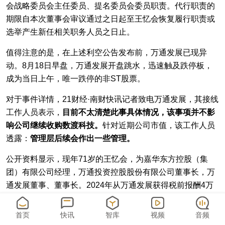
会战略委员会主任委员、提名委员会委员职责。代行职责的
期限自本次董事会审议通过之日起至王忆会恢复履行职责或
选举产生新任相关职务人员之日止。
值得注意的是，在上述利空公告发布前，万通发展已现异
动。8月18日早盘，万通发展开盘跳水，迅速触及跌停板，
成为当日上午，唯一跌停的非ST股票。
对于事件详情，21财经·南财快讯记者致电万通发展，其接线
工作人员表示，
目前不太清楚此事具体情况，该事项并不影
响公司继续收购数渡科技。
针对近期公司市值，该工作人员
透露：
管理层后续会作出一些管理。
公开资料显示，现年71岁的王忆会，为嘉华东方控股（集
团）有限公司经理，万通投资控股股份有限公司董事长，万
通发展董事、董事长。2024年从万通发展获得税前报酬4万
元，另有关联方报酬。
首页
快讯
智库
视频
音频
据悉，万通发展原名万通地产。1991年，由冯仑、王功权、