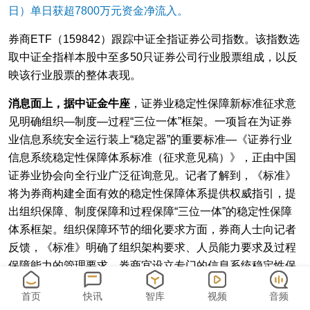
日）单日获超7800万元资金净流入。
券商ETF（159842）跟踪中证全指证券公司指数。该指数选
取中证全指样本股中至多50只证券公司行业股票组成，以反
映该行业股票的整体表现。
消息面上，据中证金牛座
，证券业稳定性保障新标准征求意
见明确组织—制度—过程“三位一体”框架。一项旨在为证券
业信息系统安全运行装上“稳定器”的重要标准—《证券行业
信息系统稳定性保障体系标准（征求意见稿）》，正由中国
证券业协会向全行业广泛征询意见。记者了解到，《标准》
将为券商构建全面有效的稳定性保障体系提供权威指引，提
出组织保障、制度保障和过程保障“三位一体”的稳定性保障
体系框架。组织保障环节的细化要求方面，券商人士向记者
反馈，《标准》明确了组织架构要求、人员能力要求及过程
保障能力的管理要求。券商宜设立专门的信息系统稳定性保
障组织，并独创性地提出“纵向职能型+横向优化型”双团队架
首页
快讯
智库
视频
音频
构：纵向团队聚焦运维纵深实战能力，覆盖应用系统、数据