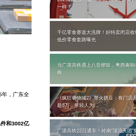
一样？
千亿零食赛道大洗牌！好特卖闭店收
低价零食套路曝光
当广湛高铁遇上八音锣鼓，粤西奏响
曲
5年，广东全
《疯狂动物城2》带火拼豆：有门店
超3万，年轻人为…
和3002亿
广湛高铁22日通车！岭南“顶流天团”