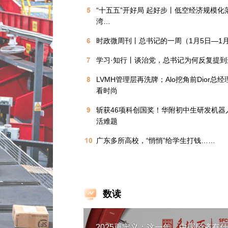
5
“十五五”开好局 起好步丨低空经济规模化
湾…
6
时政微周刊丨总书记的一周（1月5日—1月
7
学习·知行丨谈治党，总书记为何反复提到
8
LVMH管理层再洗牌；Alo挖角前Dior总
看时尚
9
斩获46项科创国奖！华附初中生研发机器
活难题
10
广东多所高校，“悄悄”给学生打钱……
数读
2025再定义：这一年，中国经济有