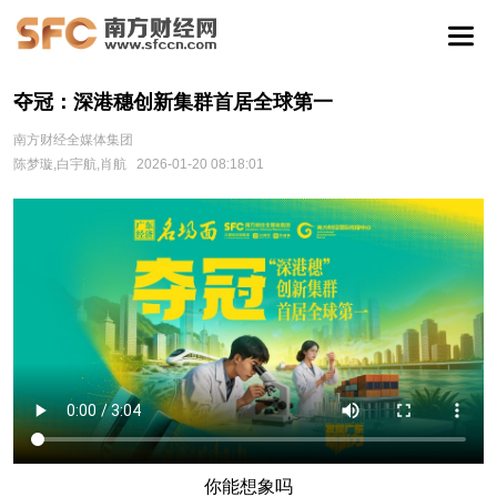
夺冠：深港穗创新集群首居全球第一
南方财经全媒体集团
陈梦璇,白宇航,肖航
2026-01-20 08:18:01
你能想象吗